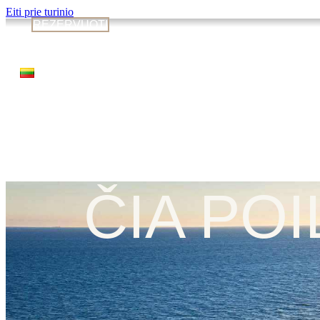
Eiti prie turinio
REZERVUOTI
ČIA POI