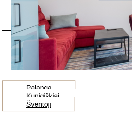
Play
Palanga
Kunigiškiai
Šventoji