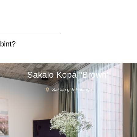
rbint?
Sakalo Kopa "Brown"
Sakalo g. 9 Palanga