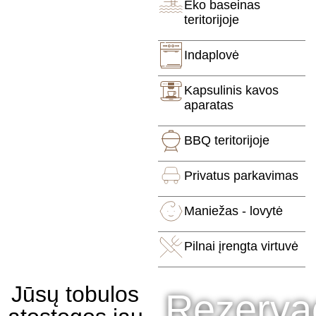
Eko baseinas
teritorijoje
Indaplovė
Kapsulinis kavos
aparatas
BBQ teritorijoje
Privatus parkavimas
Maniežas - lovytė
Pilnai įrengta virtuvė
Jūsų tobulos
Rezervac