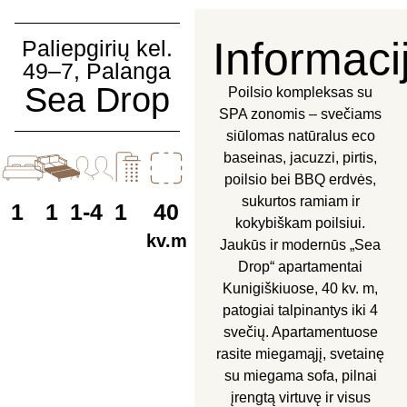
Informaci
Paliepgirių kel.
49–7, Palanga
Sea Drop
Poilsio kompleksas su
SPA zonomis – svečiams
siūlomas natūralus eco
baseinas, jacuzzi, pirtis,
poilsio bei BBQ erdvės,
sukurtos ramiam ir
1
1
1-4
1
40
kokybiškam poilsiui.
kv.m
Jaukūs ir modernūs „Sea
Drop“ apartamentai
Kunigiškiuose, 40 kv. m,
patogiai talpinantys iki 4
svečių. Apartamentuose
rasite miegamąjį, svetainę
su miegama sofa, pilnai
įrengtą virtuvę ir visus