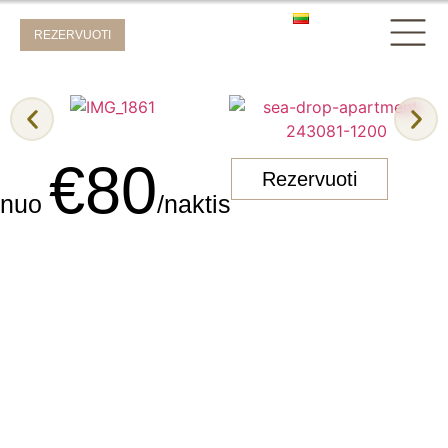
REZERVUOTI
€80
Rezervuoti
nuo
/naktis