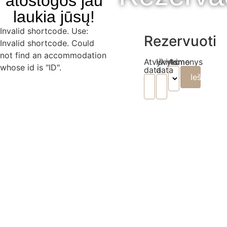
atostogos jau
laukia jūsų!
Invalid shortcode. Use:
Rezervuoti
Invalid shortcode. Could
not find an accommodation
Atvykimo
Išvykimo
Asmenys
whose id is "ID".
data
data